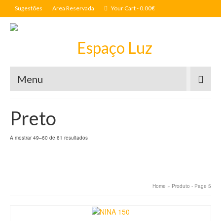
Sugestões
Area Reservada
Your Cart
-
0.00
€
Menu
Preto
A mostrar 49–60 de 61 resultados
Home
»
Produto
- Page 5