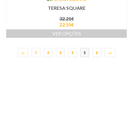
TERESA SQUARE
32.21
€
22.55
€
VER OPÇÕES
←
1
2
3
4
5
6
→