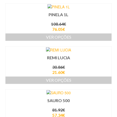
PINELA 1L
108.64
€
76.05
€
VER OPÇÕES
REMI LUCIA
30.86
€
21.60
€
VER OPÇÕES
SAURO 500
81.92
€
57.34
€