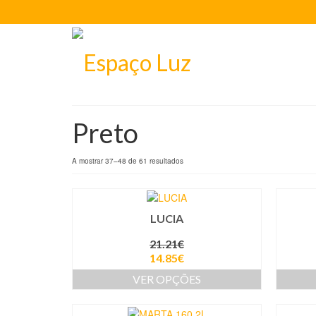
Preto
A mostrar 37–48 de 61 resultados
LUCIA
21.21
€
14.85
€
VER OPÇÕES