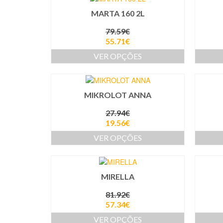
MARTA 160 2L
79.59
€
55.71
€
VER OPÇÕES
MIKROLOT ANNA
27.94
€
19.56
€
VER OPÇÕES
MIRELLA
81.92
€
57.34
€
VER OPÇÕES