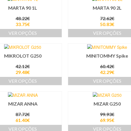
MARTA 90 1L
MARTA 90 2L
48.22
€
72.62
€
33.75
€
50.83
€
VER OPÇÕES
VER OPÇÕES
MIKROLOT G250
MINITOMMY Spike
42.12
€
60.42
€
29.48
€
42.29
€
VER OPÇÕES
VER OPÇÕES
MIZAR ANNA
MIZAR G250
87.72
€
99.93
€
61.40
€
69.95
€
VER OPÇÕES
VER OPÇÕES