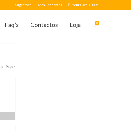
Sugestões
Area Reservada
Your Cart
-
0.00
€
Faq’s
Contactos
Loja
0
to
- Page 4