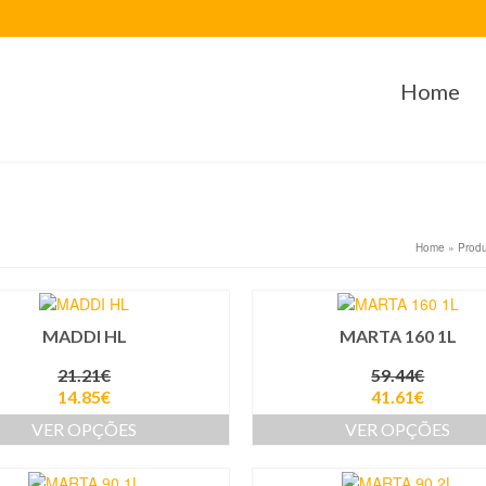
Home
Home
»
Produ
MADDI HL
MARTA 160 1L
21.21
€
59.44
€
14.85
€
41.61
€
VER OPÇÕES
VER OPÇÕES