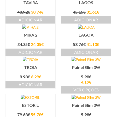
TAVIRA
LAGOS
43.92
€
30.74
€
45.15
€
31.61
€
ADICIONAR
ADICIONAR
MIRA 2
LAGOA
34.35
€
24.05
€
58.76
€
41.13
€
ADICIONAR
ADICIONAR
TROIA
Painel Slim 3W
8.98
€
6.29
€
5.98
€
4.19
€
ADICIONAR
VER OPÇÕES
ESTORIL
Painel Slim 3W
79.68
€
55.78
€
5.98
€