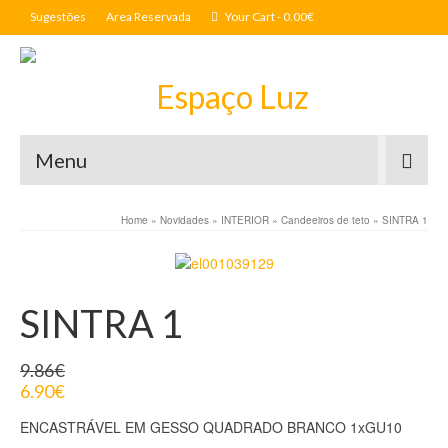
Sugestões
Area Reservada
Your Cart
-
0.00
€
Menu
Home
»
Novidades
»
INTERIOR
»
Candeeiros de teto
»
SINTRA 1
SINTRA 1
9.86
€
6.90
€
ENCASTRÁVEL EM GESSO QUADRADO BRANCO 1xGU10