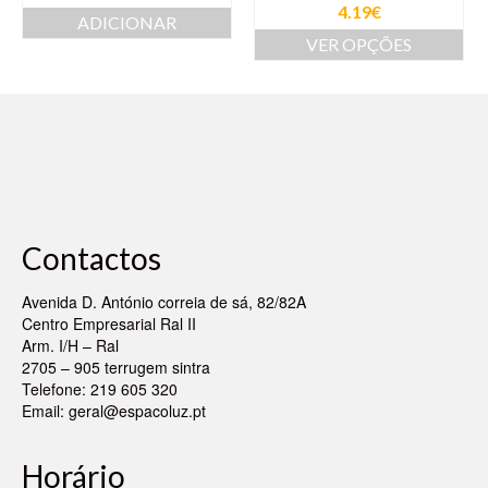
4.19
€
ADICIONAR
VER OPÇÕES
Contactos
Avenida D. António correia de sá, 82/82A
Centro Empresarial Ral II
Arm. I/H – Ral
2705 – 905 terrugem sintra
Telefone: 219 605 320
Email:
geral@espacoluz.pt
Horário