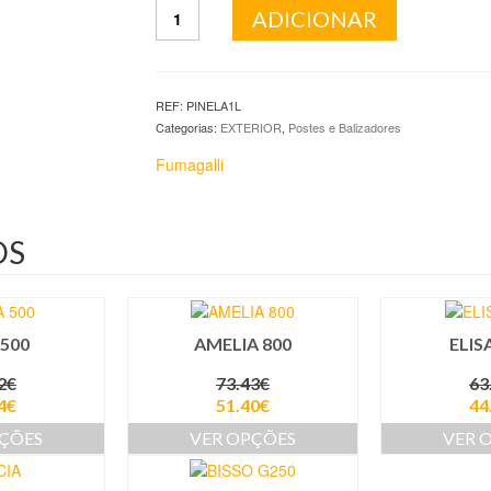
Quantidade
ADICIONAR
de
PINELA
1L
REF:
PINELA1L
Categorias:
EXTERIOR
,
Postes e Balizadores
Fumagalli
OS
 500
AMELIA 800
ELIS
2
€
73.43
€
63
4
€
51.40
€
44
PÇÕES
VER OPÇÕES
VER 