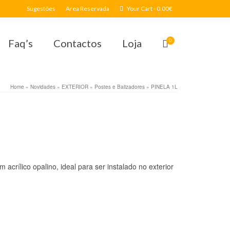
Sugestões
Area Reservada
Your Cart
-
0.00
€
Faq’s
Contactos
Loja
0
Home
»
Novidades
»
EXTERIOR
»
Postes e Balizadores
»
PINELA 1L
acrílico opalino, ideal para ser instalado no exterior