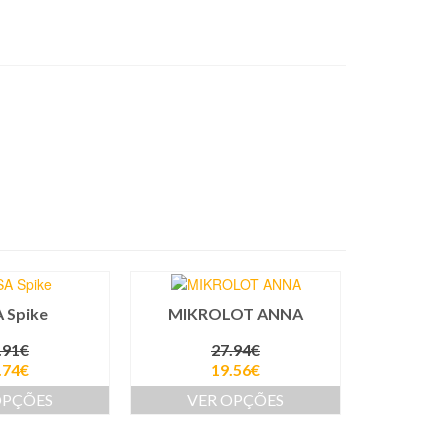
A Spike
MIKROLOT ANNA
.91
€
27.94
€
.74
€
19.56
€
OPÇÕES
VER OPÇÕES