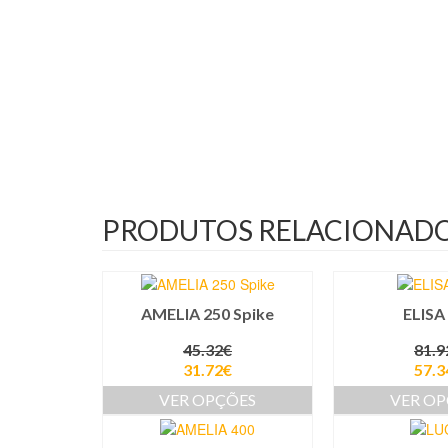
PRODUTOS RELACIONAD
AMELIA 250 Spike
ELISA
45.32
€
81.9
31.72
€
57.3
VER OPÇÕES
VER O