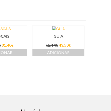
CAIS
GUIA
€
31.40
€
62.14
€
43.50
€
IONAR
ADICIONAR