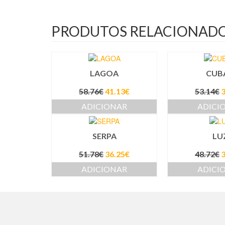
PRODUTOS RELACIONAD
LAGOA
CUBA
58.76
€
41.13
€
53.14
€
3
ADICIONAR
ADICI
SERPA
LU
51.78
€
36.25
€
48.72
€
3
ADICIONAR
ADICI