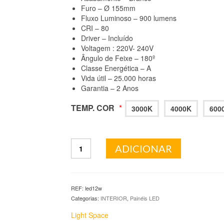
Furo – Ø 155mm
Fluxo Luminoso – 900 lumens
CRI – 80
Driver – Incluído
Voltagem : 220V- 240V
Ângulo de Feixe – 180º
Classe Energética – A
Vida útil – 25.000 horas
Garantia – 2 Anos
TEMP. COR
*
3000K
4000K
600
Quantidade
ADICIONAR
de
Painel
Slim
12W
REF:
led12w
Categorias:
INTERIOR
,
Painéis LED
Light Space