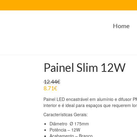
Home
Painel Slim 12W
12.44
€
8.71
€
Painel LED encastrável em alumínio e difusor P
interior e é ideal para espaços que requerem lo
Características Gerais:
Diâmetro Ø 175mm
Potência – 12W
Acabamento – Branco