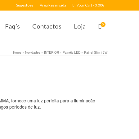
Sugestões
Area Reservada
Your Cart
-
0.00
€
Faq’s
Contactos
Loja
0
Home
»
Novidades
»
INTERIOR
»
Painéis LED
»
Painel Slim 12W
MMA, fornece uma luz perfeita para a iluminação
ngos períodos de luz.