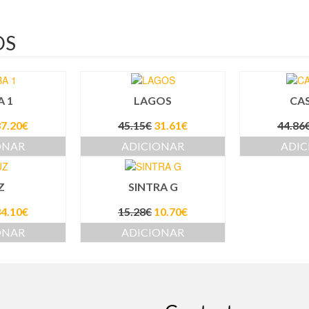
OS
 1
LAGOS
CAS
7.20
€
45.15
€
31.61
€
44.86
ONAR
ADICIONAR
ADIC
Z
SINTRA G
4.10
€
15.28
€
10.70
€
ONAR
ADICIONAR