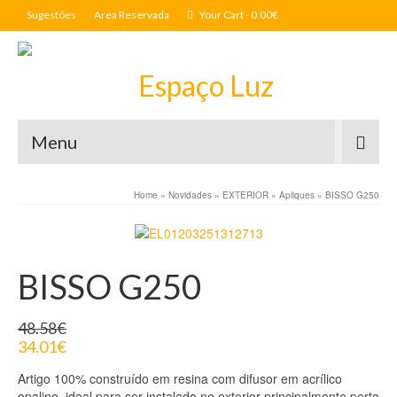
Sugestões
Area Reservada
Your Cart
-
0.00
€
Menu
Home
»
Novidades
»
EXTERIOR
»
Apliques
»
BISSO G250
BISSO G250
48.58
€
34.01
€
Artigo 100% construído em resina com difusor em acrílico
opalino, ideal para ser instalado no exterior principalmente perto