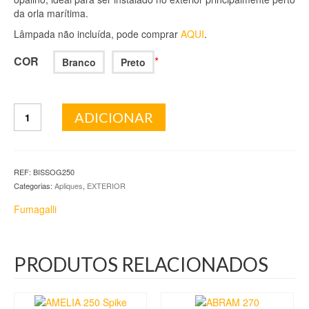
da orla marítima.
Lâmpada não incluída, pode comprar
AQUI
.
COR
*
Branco
Preto
Quantidade
ADICIONAR
de
BISSO
G250
REF:
BISSOG250
Categorias:
Apliques
,
EXTERIOR
Fumagalli
PRODUTOS RELACIONADOS