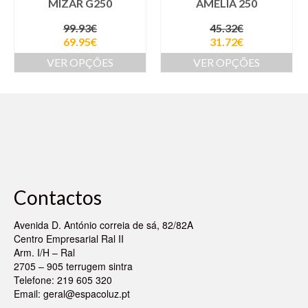
MIZAR G250
AMELIA 250
99.93
€
45.32
€
69.95
€
31.72
€
VER OPÇÕES
VER OPÇÕES
Contactos
Avenida D. António correia de sá, 82/82A
Centro Empresarial Ral II
Arm. I/H – Ral
2705 – 905 terrugem sintra
Telefone: 219 605 320
Email:
geral@espacoluz.pt