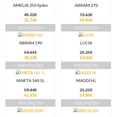
AMELIA 250 Spike
ABRAM 270
45.32
€
72.62
€
31.72
€
50.83
€
VER OPÇÕES
VER OPÇÕES
ABRAM 190
LUCIA
54.61
€
21.21
€
38.23
€
14.85
€
VER OPÇÕES
VER OPÇÕES
MARTA 160 1L
MADDI HL
59.44
€
21.21
€
41.61
€
14.85
€
VER OPÇÕES
VER OPÇÕES