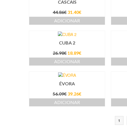
CASCAIS
44.86
€
31.40
€
ADICIONAR
CUBA 2
26.98
€
18.89
€
ADICIONAR
ÉVORA
56.09
€
39.26
€
ADICIONAR
1