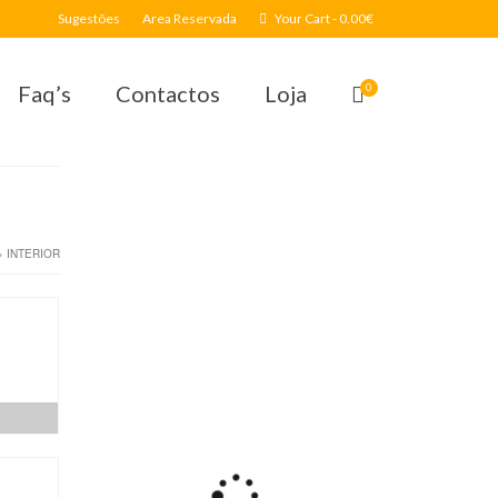
Sugestões
Area Reservada
Your Cart
-
0.00
€
Faq’s
Contactos
Loja
0
»
INTERIOR